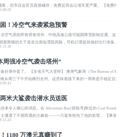
住顾客，但市议会官员直接喊停：免费反而会让堵车更严重。 【免费停车怎
3 08:03
科提议在市中心部分收费路段试行"免费停车" ...
困！冷空气来袭紧急预警
冷空气系统即将席卷塔州，中线高速公路可能因降雪影响交通。这是继20
与朗塞斯顿的主干道首次面临雪阻风险，司机们需提前做好出行准备。 【雪
1 15:30
 澳洲气象局气象学家贝琳达·豪斯(Belin ...
本周强冷空气袭击塔州”
外套了。 【全省天气大变样】 澳洲气象局（The Bureau of Meteoro
的冷锋从周三下午开始横扫全州。这意味着接下来的一周将是不稳定且寒冷的
0 09:43
雪、甚至冰雹以及阵风大风都会一 ...
两米大鲨袭击潜水员送医
心的消息。在 Adventure Bay(冒险湾)附近的 Coal Point(Coal P
的男士遭遇了不期而遇的大麻烦——一只鲨鱼咬伤了他的前臂。 【事发经
8 13:24
名 31 岁的男子正与另外两人一起潜水 ...
1180 万澳元真赚到了