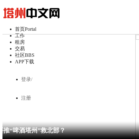
首页
Portal
工作
租房
交易
社区
BBS
APP下载
登录/
注册
霍巴特自来水护发最佳，硬度仅10毫克/升