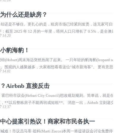
姆利(Brendan Blomeley)说 ...
为什么还是缺房？
子却还是不够住。更扎心的是，租房市场已经紧到发烫，连无家可归的人数
截至 2025 年 12 月的一年里，塔州人口只增长了 0.5%，是全澳最低。
7 14:20
2028-29 年率先进入“自然下降”— ...
小豹海豹！
Hobart)周末海边突然热闹了起来。 一只年轻的豹海豹(leopard seal)上
。围观的人越聚越多，大家都想看看这位“城市新海客”。 更有意思的是，
7 14:01
Neil 离开之后。Neil 之 ...
Airbnb 直接反击
特市议会(Hobart City Council)想改规划规则。简单说，就是在市中
**以后整栋房子不能再转成短租**。 消息一出，Airbnb 立刻递交正式
7 13:37
有法律问题，而且解决不了霍巴特的住房 ...
中心提案引热议！商家和市民各执一
！市议员马蒂·祖科(Marti Zucco)本周一将提请议会讨论免费停车计