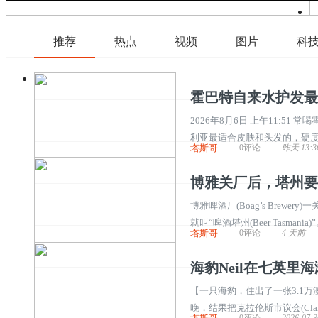
推荐
热点
视频
图片
科
霍巴特自来水护发最
2026年8月6日 上午11:
利亚最适合皮肤和头发的，硬度平
塔斯哥
0评论
昨天 13:3
度主要由钙和镁矿物质决定。霍巴
博雅关厂后，塔州要
博雅啤酒厂(Boag’s Bre
就叫“啤酒塔州(Beer Tasm
塔斯哥
0评论
4 天前
pendent Brewers Association
海豹Neil在七英里
【一只海豹，住出了一张3.1万澳元账
晚，结果把克拉伦斯市议会(Clare
0评论
2026-07-3