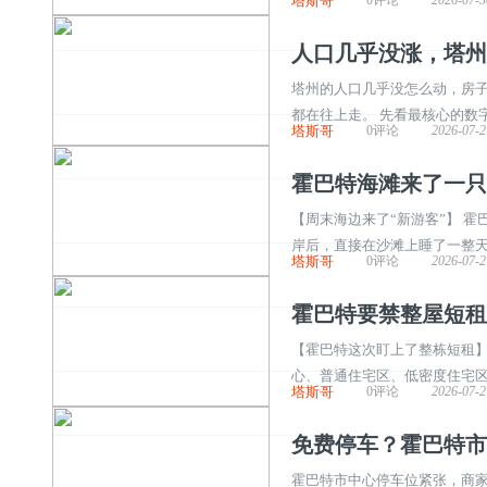
塔斯哥
补补的钱，而是人力钱。 市长布伦丹·布洛
人口几乎没涨，塔州
塔州的人口几乎没怎么动，房
都在往上走。 先看最核心的数字：
塔斯哥
0评论
2026-07-2
州财政部门甚至预判，塔州可能会在 
霍巴特海滩来了一只
【周末海边来了“新游客”】 霍巴特(
岸后，直接在沙滩上睡了一整天
塔斯哥
0评论
2026-07-2
它的到来，正好接在大家熟悉的象海豹 
霍巴特要禁整屋短租？
【霍巴特这次盯上了整栋短租】 霍巴
心、普通住宅区、低密度住宅区，
塔斯哥
0评论
2026-07-2
反对意见，态度很硬：**这做法
免费停车？霍巴特市
霍巴特市中心停车位紧张，商家喊难