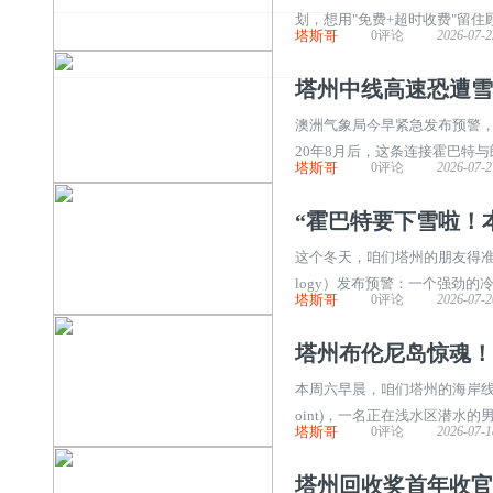
划，想用"免费+超时收费"留
塔斯哥
0评论
2026-07-2
么玩？APP提醒+超时收费】 祖
塔州中线高速恐遭雪
澳洲气象局今早紧急发布预警，
20年8月后，这条连接霍巴特
塔斯哥
0评论
2026-07-2
阻概率高：高速海拔500米是关键】
“霍巴特要下雪啦！
这个冬天，咱们塔州的朋友得准备好厚
logy）发布预警：一个强劲
塔斯哥
0评论
2026-07-2
几天。 本周三至周五，降水和降
塔州布伦尼岛惊魂！
本周六早晨，咱们塔州的海岸线传来令人揪
oint)，一名正在浅水区潜水
塔斯哥
0评论
2026-07-1
过：深水下的意外遭遇战】 当时这
塔州回收奖首年收官！