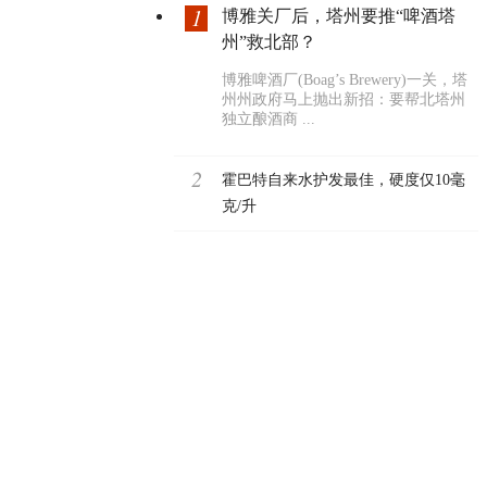
1
博雅关厂后，塔州要推“啤酒塔
州”救北部？
博雅啤酒厂(Boag’s Brewery)一关，塔
州州政府马上抛出新招：要帮北塔州
独立酿酒商 ...
2
霍巴特自来水护发最佳，硬度仅10毫
克/升