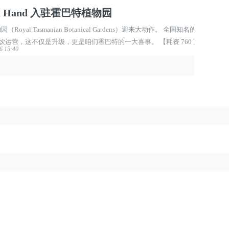
 in Hand 入驻霍巴特植物园
al Tasmanian Botanical Gardens）迎来大动作。 全国知名的酒庄
这里的餐饮运营，这不仅是升级，更是咱们霍巴特的一大喜事。 【耗资 760 万的大
6 15:40
元，由塔州政府资助。 负责公园事务 ...