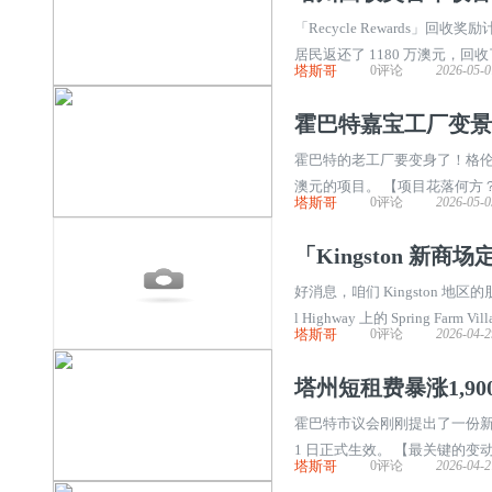
「Recycle Rewards」回
居民返还了 1180 万澳元，回
塔斯哥
0评论
2026-05-0
到的人均返还金额是澳洲所有回收
霍巴特嘉宝工厂变景区
霍巴特的老工厂要变身了！格伦奥奇市议会
澳元的项目。 【项目花落何方？】 项
塔斯哥
0评论
2026-05-0
址。新名字叫做“巧克力体验中心”（The C
「Kingston 新商场
好消息，咱们 Kingston 地区的
l Highway 上的 Spring 
塔斯哥
0评论
2026-04-2
nings 对面。目前现场还有 35
塔州短租费暴涨1,9
霍巴特市议会刚刚提出了一份新
1 日正式生效。 【最关键的变动
塔斯哥
0评论
2026-04-2
元。涨幅达到 1,900%，是拟议的