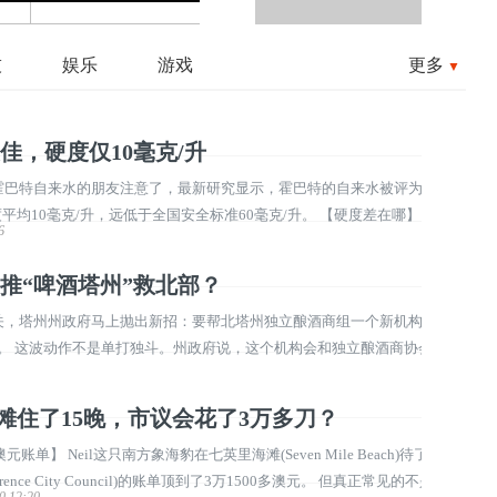
技
娱乐
游戏
更多
▼
佳，硬度仅10毫克/升
51 常喝霍巴特自来水的朋友注意了，最新研究显示，霍巴特的自来水被评为了澳大
均10毫克/升，远低于全国安全标准60毫克/升。 【硬度差在哪】 水硬
6
特自来水硬度10毫克/升，比全国安全阈值 ...
推“啤酒塔州”救北部？
wery)一关，塔州州政府马上抛出新招：要帮北塔州独立酿酒商组一个新机构，名字
ania)”。 这波动作不是单打独斗。州政府说，这个机构会和独立酿酒商协会(Inde
)以及塔州酒店业协会(Hospitality T ...
海滩住了15晚，市议会花了3万多刀？
单】 Neil这只南方象海豹在七英里海滩(Seven Mile Beach)待了15
nce City Council)的账单顶到了3万1500多澳元。 但真正常见的不是修修
0 12:20