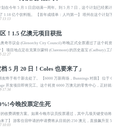
收奖励计划在今年 5 月 1 日启动满一周年。到 5 月 7 日，这个计划已经累计向塔州
收了 1.18 亿个饮料瓶。 【首年成绩单：人均第一】 塔州在这个计划下，拿
7 13:13
计划里最高的。平均每人通过逆向 ...
！1.5 亿澳元项目获批
 (Glenorchy City Council) 昨晚正式全票通过了这个耗资 1.5 亿
目地点定在克莱尔蒙特 (Claremont) 的历史嘉宝 (Cadbury) 工厂遗
5 22:27
hocolate Experience at ...
定档 5 月 20 日！Coles 也要来了」
朋友终于有个新去处了。 【6000 万新商场，Bunnings 对面】 位于 Channe
Farm Village 开发项目即将完工。这个耗资 6000 万澳元的零售中心，正好就在 Bun
9 17:34
0 多名工人在做最后的安装工作。 5 ...
00%!今晚投票定生死
的收费调整方案。如果今晚市议员投票通过，其中几项关键变动将在 7 月
来了】 游客住宿申请的申请费将从目前的 250 澳元，直接飙升至 5000 澳
7 10:03
 1100 多项收费中涨幅最大的一项。这 ...