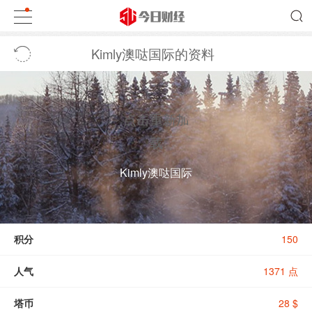
Kimly澳哒国际的资料
点击重新加
载
Kimly澳哒国际
积分
150
人气
1371 点
塔币
28 $