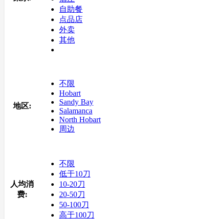
自助餐
点品店
外卖
其他
不限
Hobart
Sandy Bay
地区:
Salamanca
North Hobart
周边
不限
低于10刀
人均消
10-20刀
费:
20-50刀
50-100刀
高于100刀