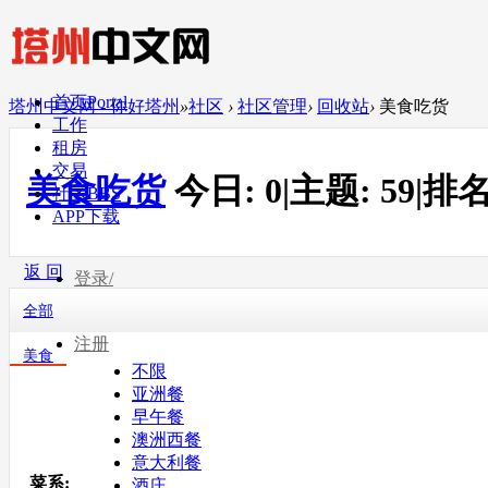
首页
Portal
塔州中文网 - 你好塔州
»
社区
›
社区管理
›
回收站
›
美食吃货
工作
租房
交易
美食吃货
今日:
0
|
主题:
59
|
排名
社区
BBS
APP下载
返 回
登录/
全部
注册
美食
不限
亚洲餐
早午餐
澳洲西餐
意大利餐
菜系:
酒庄