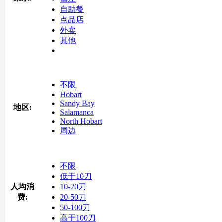
自助餐
点品店
外卖
其他
不限
Hobart
Sandy Bay
地区:
Salamanca
North Hobart
周边
不限
低于10刀
人均消
10-20刀
费:
20-50刀
50-100刀
高于100刀