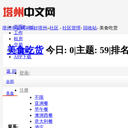
首页
Portal
塔州中文网 - 你好塔州
»
社区
›
社区管理
›
回收站
›
美食吃货
工作
租房
交易
美食吃货
今日:
0
|
主题:
59
|
排名
社区
BBS
APP下载
返 回
登录/
全部
注册
美食
不限
亚洲餐
早午餐
澳洲西餐
意大利餐
菜系:
酒庄