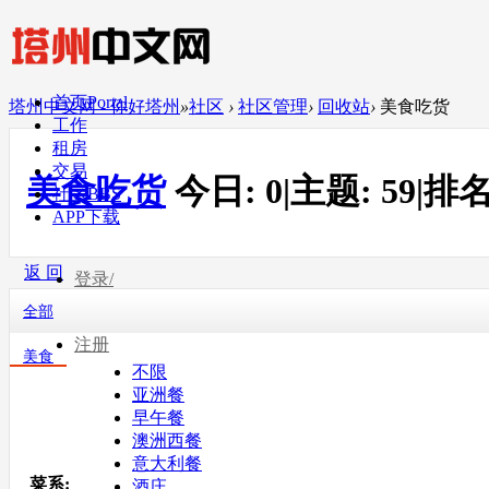
首页
Portal
塔州中文网 - 你好塔州
»
社区
›
社区管理
›
回收站
›
美食吃货
工作
租房
交易
美食吃货
今日:
0
|
主题:
59
|
排名
社区
BBS
APP下载
返 回
登录/
全部
注册
美食
不限
亚洲餐
早午餐
澳洲西餐
意大利餐
菜系:
酒庄