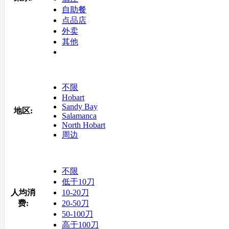
自助餐
点品店
外卖
其他
不限
Hobart
Sandy Bay
地区:
Salamanca
North Hobart
周边
不限
低于10刀
人均消
10-20刀
费:
20-50刀
50-100刀
高于100刀