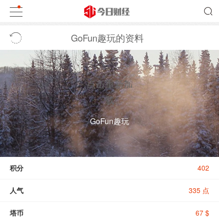
GoFun趣玩的资料
点击重新加
载
GoFun趣玩
积分
402
人气
335 点
塔币
67 $