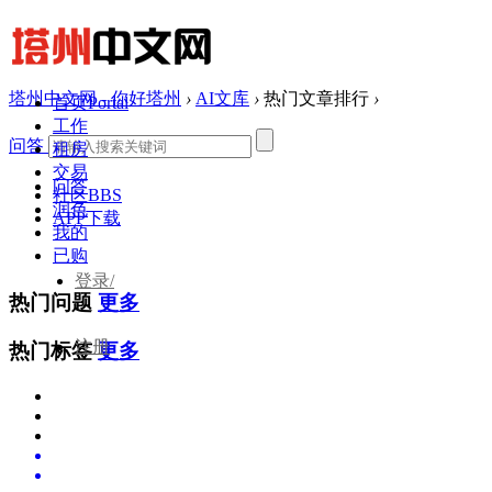
塔州中文网 - 你好塔州
›
AI文库
›
热门文章排行
›
首页
Portal
工作
问答
租房
交易
问答
社区
BBS
润色
APP下载
我的
已购
登录/
热门问题
更多
注册
热门标签
更多