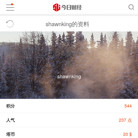
shawnking的资料
点击重新加
载
shawnking
积分
544
人气
237 点
塔币
20 $