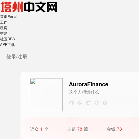
首页
Portal
工作
租房
交易
社区
BBS
APP下载
登录/
注册
AuroraFinance
这个人很懒什么
都没写
听众
1
个
主题
78
篇
金钱
78