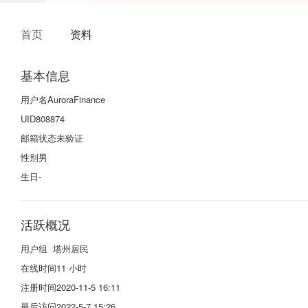
首页
资料
基本信息
用户名
AuroraFinance
UID
808874
邮箱状态
未验证
性别
男
生日
-
活跃概况
用户组
塔州居民
在线时间
11 小时
注册时间
2020-11-5 16:11
最后访问
2022-5-7 15:26