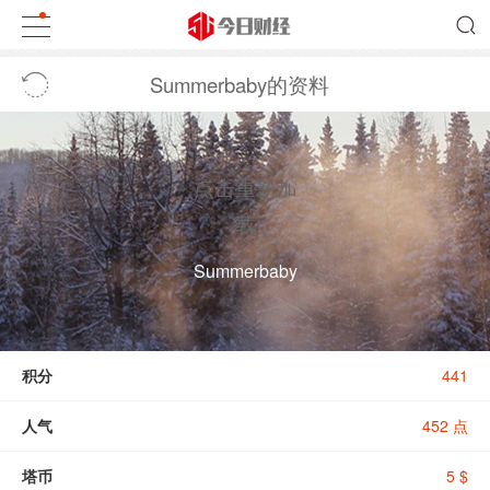
Summerbaby的资料
点击重新加
载
Summerbaby
积分
441
人气
452 点
塔币
5 $