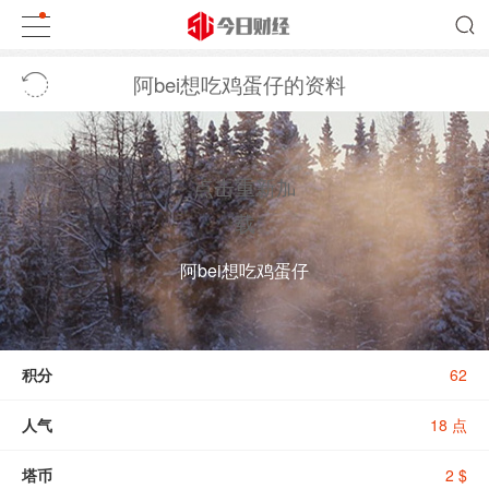
阿bei想吃鸡蛋仔的资料
点击重新加
载
阿bei想吃鸡蛋仔
积分
62
人气
18 点
塔币
2 $