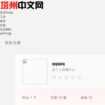
首页
Portal
工作
租房
交易
社区
BBS
APP下载
登录/
注册
qqqaq
这个人很懒什么
都没写
听众
1
个
主题
10
篇
金钱
10