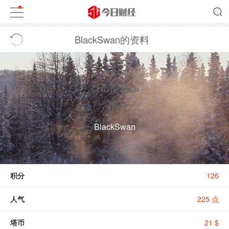
BlackSwan的资料
点击重新加
载
BlackSwan
积分
126
人气
225 点
塔币
21 $