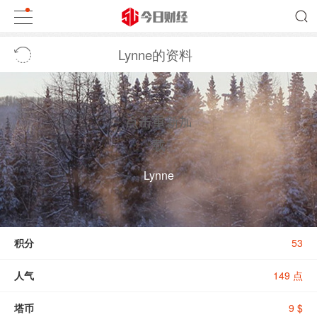
Lynne的资料
点击重新加
载
Lynne
积分
53
人气
149 点
塔币
9 $