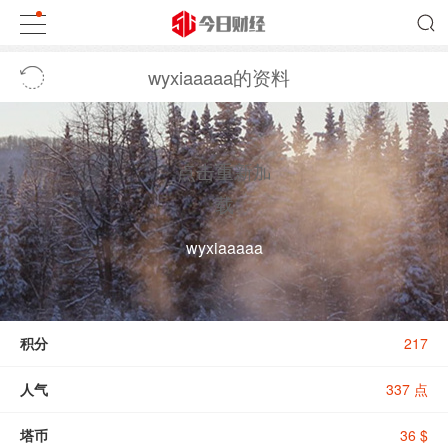
wyxiaaaaa的资料
点击重新加
载
wyxiaaaaa
积分
217
人气
337 点
塔币
36 $