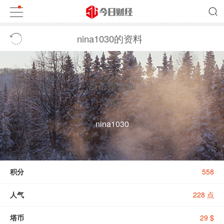
nina1030的资料
点击重新加
载
nina1030
积分
558
人气
228 点
塔币
29 $