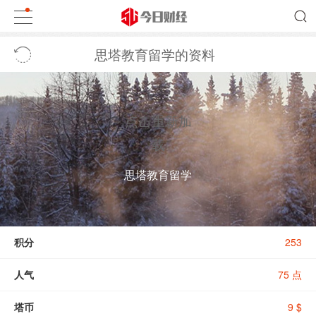
思塔教育留学的资料
点击重新加
载
思塔教育留学
积分
253
人气
75 点
塔币
9 $