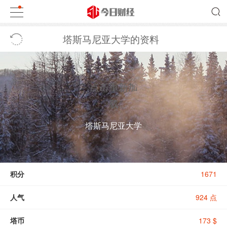
塔斯马尼亚大学的资料
点击重新加
载
塔斯马尼亚大学
积分
1671
人气
924 点
塔币
173 $