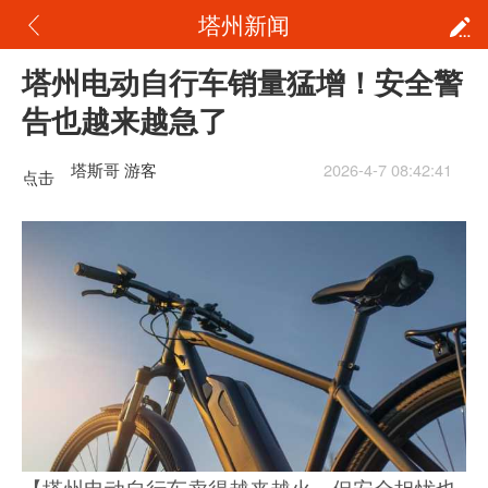
塔州新闻
塔州电动自行车销量猛增！安全警
告也越来越急了
塔斯哥 游客
2026-4-7 08:42:41
点击
重新
加载