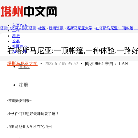
首页
Portal
塔州中文网 - 你好塔州
»
社区
›
新闻资讯
›
塔斯马尼亚大学
›
在塔斯马尼亚:一顶帐篷,一种
工作
租房
交易
社区
BBS
在塔斯马尼亚:一顶帐篷,一种体验,一路
APP下载
塔斯马尼亚大学
•
2023-6-7 05:45:52
•
阅读 9664 来自： LAN
登录/
注册
假期就快到来~
小伙伴们都想好去哪玩耍了嘛？
塔斯马尼亚大学所在的塔州