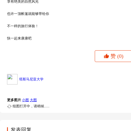
享有绝美的自然风光
也许一顶帐篷就能够带给你
不一样的旅行体验！
快一起来康康吧
赞
(0)
塔斯马尼亚大学
更多图片
小图
大图
组图打开中，请稍候......
发表回复