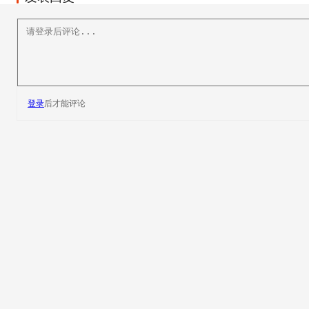
登录
后才能评论
塔斯马尼亚大学
TA还没有介绍自己。
最近主题