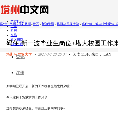
首页
Portal
塔州中文网 - 你好塔州
»
社区
›
新闻资讯
›
塔斯马尼亚大学
›
码住!新一波毕业生岗位+塔大
工作
租房
交易
社区
BBS
码住!新一波毕业生岗位+塔大校园工作来
APP下载
塔斯马尼亚大学
•
2023-3-7 20:26:34
•
阅读 11310 来自： LAN
登录/
注册
新学期已经开启，新的工作机会也随之而来啦！
今天这份干货满满的工作分享
送给想要积累经验、丰富履历的同学们哦~