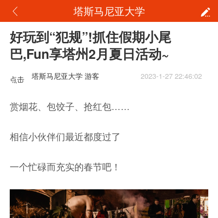
塔斯马尼亚大学
好玩到“犯规”!抓住假期小尾
巴,Fun享塔州2月夏日活动~
塔斯马尼亚大学 游客
2023-1-27 22:46:02
点击
重新
赏烟花、包饺子、抢红包……
加载
相信小伙伴们最近都度过了
一个忙碌而充实的春节吧！