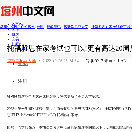
首页
Portal
塔州中文网 - 你好塔州
»
社区
›
新闻资讯
›
塔斯马尼亚大学
›
托福雅思在家考试也可以!更
工作
租房
交易
社区
BBS
托福雅思在家考试也可以!更有高达20
APP下载
塔斯马尼亚大学
•
2022-12-28 23:24:34
•
阅读 9217 来自： LAN
登录/
注册
针对疫情对各个国家造成的影响，塔大更新了英语入学要求。
2023年第一学期的课程申请，在原来接受的雅思IELTS (学术)、托福TOEFL (
思IELTS Indicator和TOEFL (iBT) 托福的在家考！
因此，同学们在万一本地语言考试中心受到疫情影响的情况下，仍然能继续获得