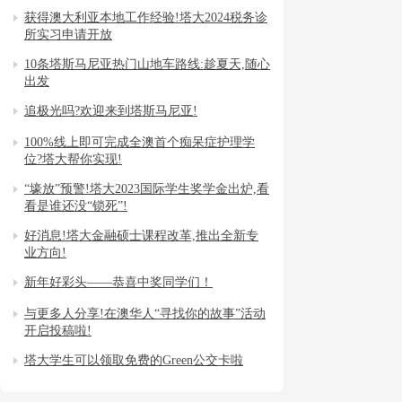
获得澳大利亚本地工作经验!塔大2024税务诊
所实习申请开放
10条塔斯马尼亚热门山地车路线:趁夏天,随心
出发
追极光吗?欢迎来到塔斯马尼亚!
100%线上即可完成全澳首个痴呆症护理学
位?塔大帮你实现!
“壕放”预警!塔大2023国际学生奖学金出炉,看
看是谁还没“锁死”!
好消息!塔大金融硕士课程改革,推出全新专
业方向!
新年好彩头——恭喜中奖同学们！
与更多人分享!在澳华人“寻找你的故事”活动
开启投稿啦!
塔大学生可以领取免费的Green公交卡啦