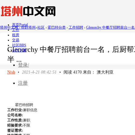
首页
Portal
塔州中文网 - 你好塔州
»
社区
›
霍巴特分类
›
工作招聘
›
Glenorchy 中餐厅招聘前台一
工作
租房
交易
社区
BBS
Glenorchy 中餐厅招聘前台一名，后
APP下载
半 ...
登录/
Nish
•
2021-4-21 08:42:51
•
阅读 4170 来自： 澳大利亚
注册
霍巴特招聘
工作行业:
兼职信息
公司名称:
工作性质:
兼职
经验要求:
不限
签证需求: