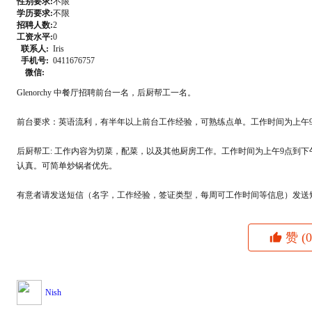
性别要求:
不限
学历要求:
不限
招聘人数:
2
工资水平:
0
联系人:
Iris
手机号:
0411676757
微信:
Glenorchy 中餐厅招聘前台一名，后厨帮工一名。
前台要求：英语流利，有半年以上前台工作经验，可熟练点单。工作时间为上午9点
后厨帮工: 工作内容为切菜，配菜，以及其他厨房工作。工作时间为上午9点到
认真。可简单炒锅者优先。
有意者请发送短信（名字，工作经验，签证类型，每周可工作时间等信息）发送短信至
赞
(0
Nish