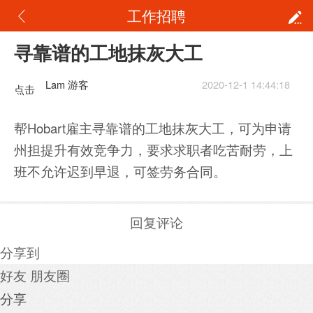
工作招聘
寻靠谱的工地抹灰大工
Lam 游客
2020-12-1 14:44:18
点击
重新
帮Hobart雇主寻靠谱的工地抹灰大工，可为申请
加载
州担提升有效竞争力，要求求职者吃苦耐劳，上
班不允许迟到早退，可签劳务合同。
回复评论
分享到
好友
朋友圈
分享