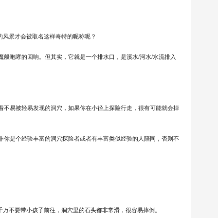
的风景才会被取名这样奇特的昵称呢？
般咆哮的回响。但其实，它就是一个排水口，是溪水/河水/水流排入
多隐藏着不易被轻易发现的洞穴，如果你在小径上探险行走，很有可能就会掉
一样，除非你是个经验丰富的洞穴探险者或者有丰富类似经验的人陪同，否则不
请千万不要带小孩子前往，洞穴里的石头都非常滑，很容易摔倒。