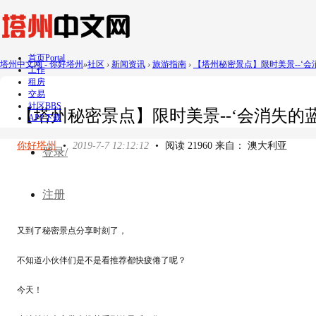
首页
Portal
塔州中文网 - 你好塔州
»
社区
›
新闻资讯
›
旅游指南
›
【塔州秘密景点】限时美景--‘会消
工作
租房
交易
社区
BBS
【塔州秘密景点】限时美景--‘会消失的蓝湖
APP下载
你好塔州
•
2019-7-7 12:12:12
•
阅读 21960 来自： 澳大利亚
登录/
注册
又到了秘密景点分享时刻了，
不知道小伙伴们是不是看推荐都快疲倦了呢？
今天！