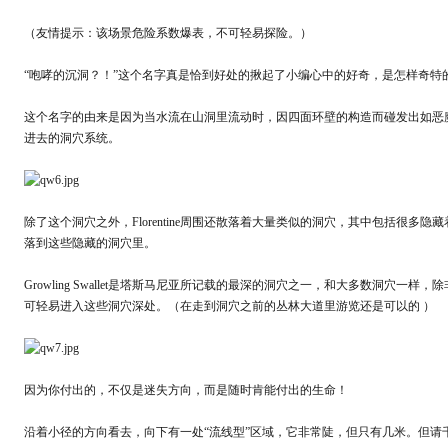
（友情提示：该场景危险系数爆表，不可轻易探险。）
“咆哮的沉洞？！”这个名字真是恰到好处的揪起了小编心中的好奇，是怎样奇特
这个名字的由来是因为当水流在山洞里流动时，因四面环壁的构造而碰发出如恶魔
进去的洞穴系统。
除了这个洞穴之外，Florentine周围还散落着大量类似的洞穴，其中包括很
落到这些隐藏的洞穴里。
Growling Swallet是塔斯马尼亚所记载的最深的洞穴之一，和大多数洞穴
可轻易进入这些洞穴深处。（在走到洞穴之前的丛林大道里游览还是可以的 ）
因为你付出的，不仅是迷失方向，而是随时肯能付出的生命！
沿着小径的方向看去，向下有一处“流线型”区域，它非常陡，但只有几米。但