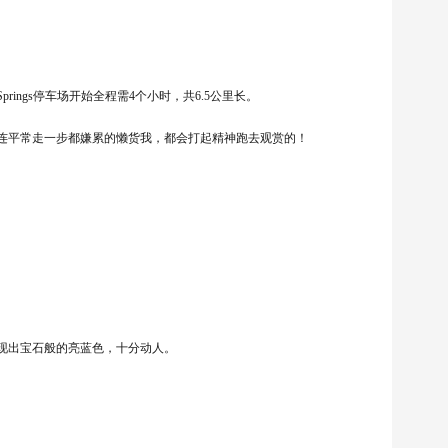
走到，从Springs停车场开始全程需4个小时，共6.5公里长。
连平常走一步都嫌累的懒货我，都会打起精神跑去观赏的！
现出宝石般的亮蓝色，十分动人。