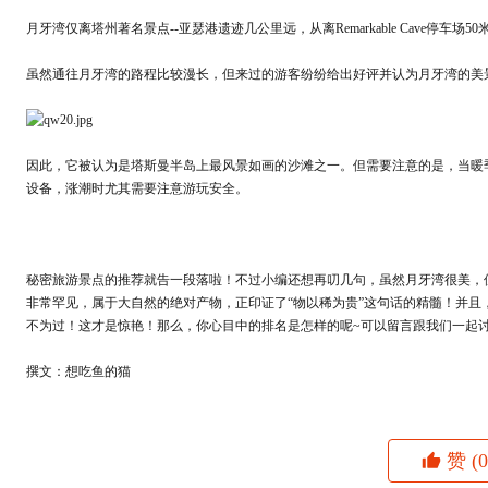
月牙湾仅离塔州著名景点--亚瑟港遗迹几公里远，从离Remarkable Cave停
虽然通往月牙湾的路程比较漫长，但来过的游客纷纷给出好评并认为月牙湾的美
因此，它被认为是塔斯曼半岛上最风景如画的沙滩之一。但需要注意的是，当暖
设备，涨潮时尤其需要注意游玩安全。
秘密旅游景点的推荐就告一段落啦！不过小编还想再叨几句，虽然月牙湾很美，但小编心中的N
非常罕见，属于大自然的绝对产物，正印证了“物以稀为贵”这句话的精髓！并
不为过！这才是惊艳！那么，你心目中的排名是怎样的呢~可以留言跟我们一起
撰文：想吃鱼的猫
赞
(0