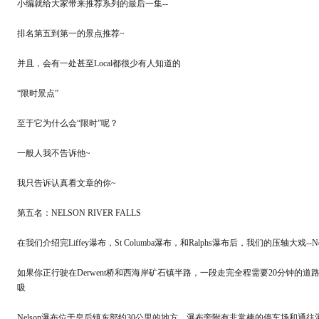
小编就给大家带来推荐系列的最后一集--
排名第五到第一的景点推荐~
并且，会有一处甚至Local都很少有人知道的
“限时景点”
至于它为什么会“限时”呢？
一般人我不告诉他~
我只告诉认真看文章的你~
第五名：NELSON RIVER FALLS
在我们介绍完Liffey瀑布，St Columba瀑布，和Ralphs瀑布后，我们的压轴大戏--Ne
如果你正行驶在Derwent桥和西海岸矿石镇半路，一段走完全程需要20分钟
吸
Nelson瀑布位于皇后镇东部约30公里的地方，瀑布旁附有非常棒的停车场和通