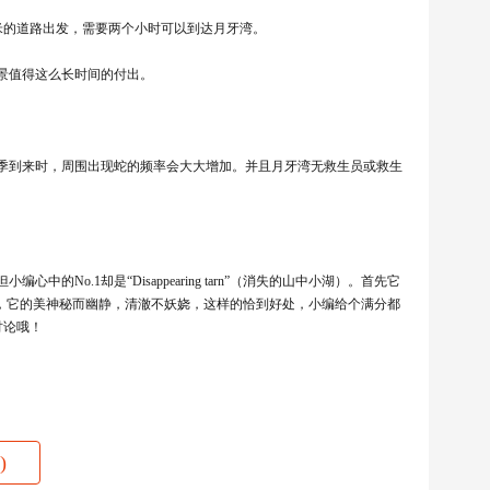
车场50米的道路出发，需要两个小时可以到达月牙湾。
景值得这么长时间的付出。
季到来时，周围出现蛇的频率会大大增加。并且月牙湾无救生员或救生
o.1却是“Disappearing tarn”（消失的山中小湖）。首先它
且，它的美神秘而幽静，清澈不妖娆，这样的恰到好处，小编给个满分都
讨论哦！
)