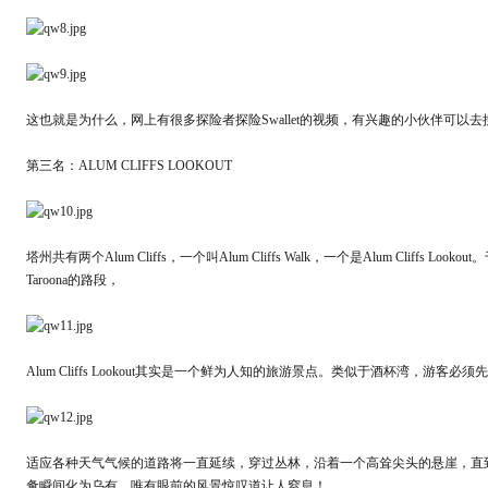
这也就是为什么，网上有很多探险者探险Swallet的视频，有兴趣的小伙伴可以
第三名：ALUM CLIFFS LOOKOUT
塔州共有两个Alum Cliffs，一个叫Alum Cliffs Walk，一个是Alum Cliffs Loo
Taroona的路段，
Alum Cliffs Lookout其实是一个鲜为人知的旅游景点。类似于酒杯湾，游客
适应各种天气气候的道路将一直延续，穿过丛林，沿着一个高耸尖头的悬崖，直
惫瞬间化为乌有，唯有眼前的风景惊叹道让人窒息！