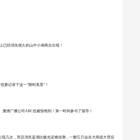
顿山上已经消失很久的山中小湖再次出现！
也要记录下这一“限时美景”！
。澳洲广播公司ABC也被惊艳到！第一时间参与了报导！
会出现几次，而且消失蓝湖比极光还难侦测，一般它只会在大雨或大雪后