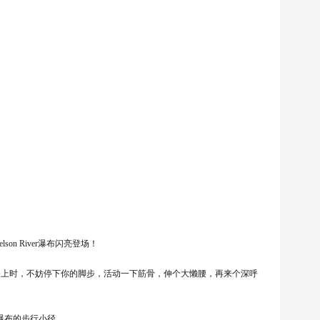
lson River瀑布闪亮登场！
的道路上时，不妨停下你的脚步，活动一下筋骨，伸个大懒腰，再来个深呼
往瀑布的步行小径。