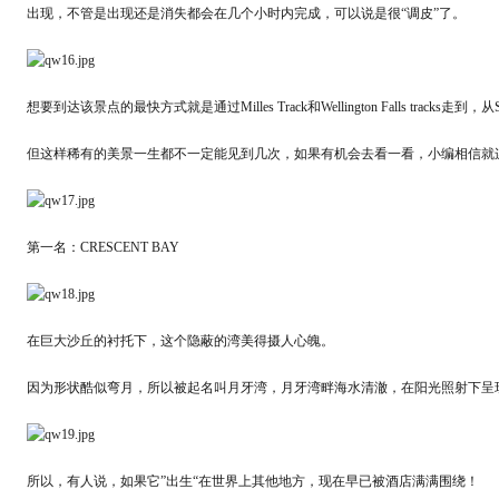
出现，不管是出现还是消失都会在几个小时内完成，可以说是很“调皮”了。
想要到达该景点的最快方式就是通过Milles Track和Wellington Falls tracks
但这样稀有的美景一生都不一定能见到几次，如果有机会去看一看，小编相信就
第一名：CRESCENT BAY
在巨大沙丘的衬托下，这个隐蔽的湾美得摄人心魄。
因为形状酷似弯月，所以被起名叫月牙湾，月牙湾畔海水清澈，在阳光照射下呈
所以，有人说，如果它”出生“在世界上其他地方，现在早已被酒店满满围绕！