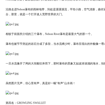
沿路走进Nelson瀑布的雨林地带，到处是潺潺溪流，平坦小路，空气清新，曲
台，那里，就是一个打开迷人荒野世界的大门。
相较于前面所介绍的三个瀑布，Nelson River瀑布是最显大气的那一个。
瀑布也被节节突起的岩石分成了多段，当水流稀少时，瀑布呈现出的外貌像一尊
一旦水流像开了闸的大坝般狂奔而下，那时瀑布的景象又如波涛汹涌的海水，拍
虽然图片无声，但心里有声，真是好一幅“有声”山水画！
第四名：GROWLING SWALLET