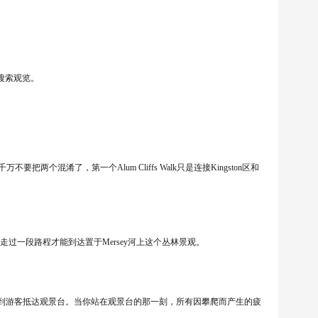
去搜索观览。
kout。千万不要把两个混淆了，第一个Alum Cliffs Walk只是连接Kingston区和
必须先走过一段路程才能到达置于Mersey河上这个丛林景观。
到游客抵达观景台。当你站在观景台的那一刻，所有因攀爬而产生的疲