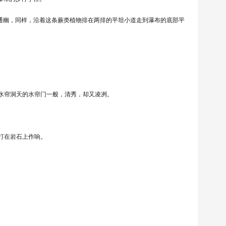
径通幽，同样，沿着这条蕨类植物排在两排的平坦小道走到瀑布的底部平
水帘洞天的水帘门一般，清秀，却又凌冽。
打在岩石上作响。