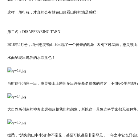
这样一段行程，才真的会有站在山顶看山脚的满足感吧！
第二名：DISAPPEARING TARN
2018年5月份，塔州惠灵顿山上出现了一个神奇的现象--因刚下过暴雨，惠灵
水面呈现出诡异的水晶蓝色！
当时这个消息一出，惠灵顿山上瞬间多出许多慕名前来的游客，不惧6公里的爬行
大自然所创造的神奇永远都超越我们的想象，所以这一景象连科学家都无法解释
据悉，“消失的山中小湖”并不常见，甚至可以说是非常罕见，一年之中它也只