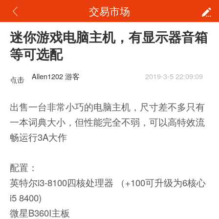
交易市场
迷你游戏电脑主机，有显示器音箱
等可选配
Allen1202 游客
2019-3-5 22:09:09
点击
重新
出售一台非常小巧的电脑主机，尺寸差不多只有
加载
一本词典大小，但性能完全不弱，可以高特效流
畅运行3A大作
配置：
英特尔i3-8100四核处理器 （+100可升级为6核心
i5 8400)
微星B360I主板