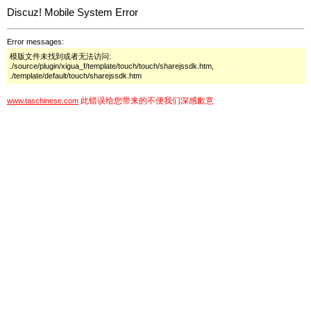
Discuz! Mobile System Error
Error messages:
模版文件未找到或者无法访问:
./source/plugin/xigua_f/template/touch/touch/sharejssdk.htm,
./template/default/touch/sharejssdk.htm
此错误给您带来的不便我们深感歉意
www.taschinese.com