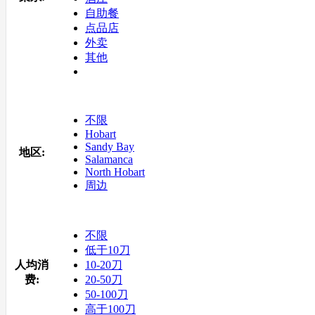
自助餐
点品店
外卖
其他
不限
Hobart
Sandy Bay
地区:
Salamanca
North Hobart
周边
不限
低于10刀
人均消
10-20刀
费:
20-50刀
50-100刀
高于100刀