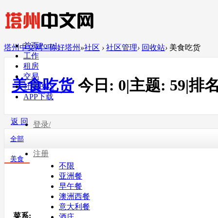
首页
Portal
塔州中文网 - 你好塔州
»
社区
›
社区管理
›
回收站
›
美食吃货
工作
租房
交易
美食吃货
今日:
0
|
主题:
59
|
排名
社区
BBS
APP下载
返 回
登录/
全部
注册
美食
不限
亚洲餐
早午餐
澳洲西餐
意大利餐
菜系:
酒庄