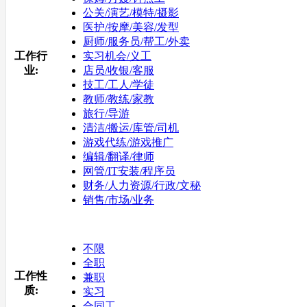
公关/演艺/模特/摄影
医护/按摩/美容/发型
厨师/服务员/帮工/外卖
工作行
实习机会/义工
业:
店员/收银/客服
技工/工人/学徒
教师/教练/家教
旅行/导游
清洁/搬运/库管/司机
游戏代练/游戏推广
编辑/翻译/律师
网管/IT安装/程序员
财务/人力资源/行政/文秘
销售/市场/业务
不限
全职
工作性
兼职
质:
实习
合同工