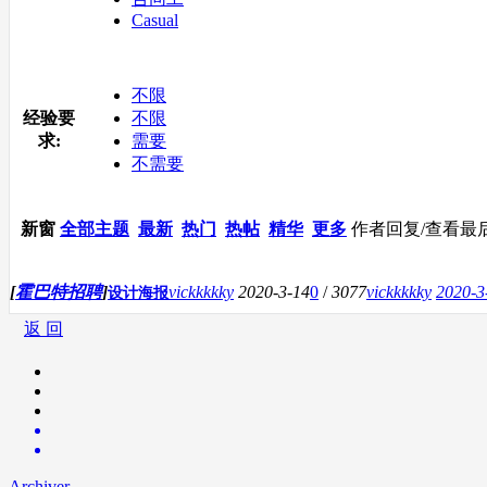
Casual
不限
经验要
不限
求:
需要
不需要
新窗
全部主题
最新
热门
热帖
精华
更多
作者
回复/查看
最
[
霍巴特招聘
]
vickkkkky
2020-3-14
0
/
3077
vickkkkky
2020-3
设计海报
返 回
Archiver