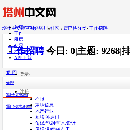
首页
Portal
塔州中文网 - 你好塔州
»
社区
›
霍巴特分类
›
工作招聘
工作
租房
交易
工作招聘
今日:
0
|
主题:
9268
|
排
社区
BBS
APP下载
返 回
登录/
全部
注册
霍巴特招聘
1
不限
兼职信息
霍巴特求职
370
地产行业
互联网/通讯
传媒/印刷/艺术/设计
保姆/月嫂/钟点工