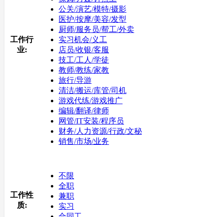
公关/演艺/模特/摄影
医护/按摩/美容/发型
厨师/服务员/帮工/外卖
工作行
实习机会/义工
业:
店员/收银/客服
技工/工人/学徒
教师/教练/家教
旅行/导游
清洁/搬运/库管/司机
游戏代练/游戏推广
编辑/翻译/律师
网管/IT安装/程序员
财务/人力资源/行政/文秘
销售/市场/业务
不限
全职
工作性
兼职
质:
实习
合同工