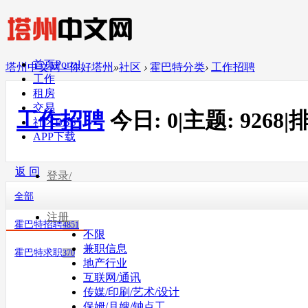
首页
Portal
塔州中文网 - 你好塔州
»
社区
›
霍巴特分类
›
工作招聘
工作
租房
交易
工作招聘
今日:
0
|
主题:
9268
|
排
社区
BBS
APP下载
返 回
登录/
全部
注册
霍巴特招聘
4851
不限
兼职信息
霍巴特求职
370
地产行业
互联网/通讯
传媒/印刷/艺术/设计
保姆/月嫂/钟点工