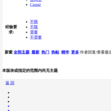
Casual
不限
经验要
不限
求:
需要
不需要
新窗
全部主题
最新
热门
热帖
精华
更多
作者
回复/查看
最
本版块或指定的范围内尚无主题
返 回