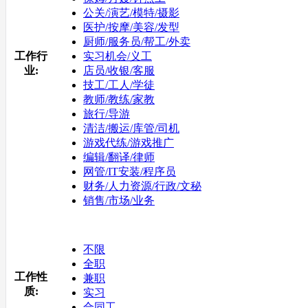
公关/演艺/模特/摄影
医护/按摩/美容/发型
厨师/服务员/帮工/外卖
工作行
实习机会/义工
业:
店员/收银/客服
技工/工人/学徒
教师/教练/家教
旅行/导游
清洁/搬运/库管/司机
游戏代练/游戏推广
编辑/翻译/律师
网管/IT安装/程序员
财务/人力资源/行政/文秘
销售/市场/业务
不限
全职
工作性
兼职
质:
实习
合同工