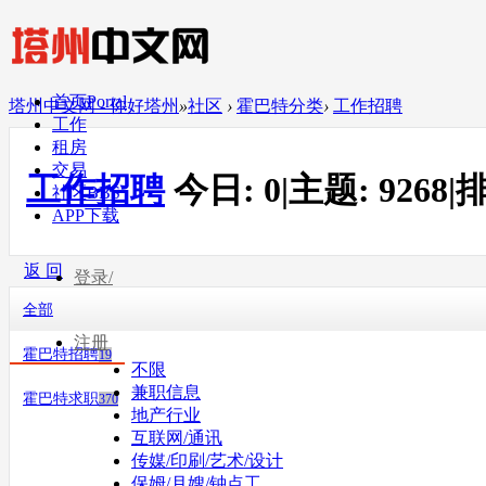
首页
Portal
塔州中文网 - 你好塔州
»
社区
›
霍巴特分类
›
工作招聘
工作
租房
交易
工作招聘
今日:
0
|
主题:
9268
|
排
社区
BBS
APP下载
返 回
登录/
全部
注册
霍巴特招聘
19
不限
兼职信息
霍巴特求职
370
地产行业
互联网/通讯
传媒/印刷/艺术/设计
保姆/月嫂/钟点工