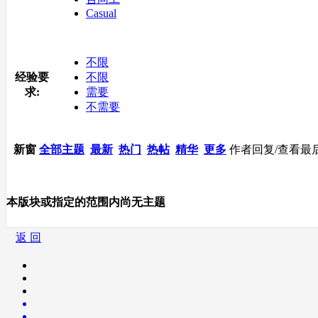
Casual
不限
经验要
不限
求:
需要
不需要
新窗
全部主题
最新
热门
热帖
精华
更多
作者
回复/查看
最
本版块或指定的范围内尚无主题
返 回