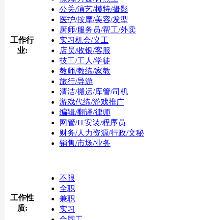
公关/演艺/模特/摄影
医护/按摩/美容/发型
厨师/服务员/帮工/外卖
工作行
实习机会/义工
业:
店员/收银/客服
技工/工人/学徒
教师/教练/家教
旅行/导游
清洁/搬运/库管/司机
游戏代练/游戏推广
编辑/翻译/律师
网管/IT安装/程序员
财务/人力资源/行政/文秘
销售/市场/业务
不限
全职
工作性
兼职
质:
实习
合同工