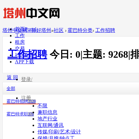
首页
Portal
塔州中文网 - 你好塔州
»
社区
›
霍巴特分类
›
工作招聘
工作
租房
交易
工作招聘
今日:
0
|
主题:
9268
|
排
社区
BBS
APP下载
返 回
登录/
全部
注册
霍巴特招聘
2129
不限
兼职信息
霍巴特求职
370
地产行业
互联网/通讯
传媒/印刷/艺术/设计
保姆/月嫂/钟点工