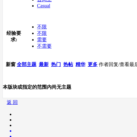
Casual
不限
经验要
不限
求:
需要
不需要
新窗
全部主题
最新
热门
热帖
精华
更多
作者
回复/查看
最
本版块或指定的范围内尚无主题
返 回