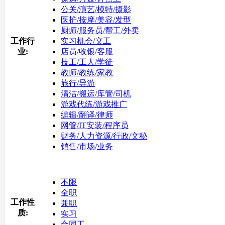
公关/演艺/模特/摄影
医护/按摩/美容/发型
厨师/服务员/帮工/外卖
工作行
实习机会/义工
业:
店员/收银/客服
技工/工人/学徒
教师/教练/家教
旅行/导游
清洁/搬运/库管/司机
游戏代练/游戏推广
编辑/翻译/律师
网管/IT安装/程序员
财务/人力资源/行政/文秘
销售/市场/业务
不限
全职
工作性
兼职
质:
实习
合同工