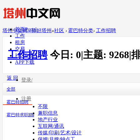
首页
Portal
塔州中文网 - 你好塔州
»
社区
›
霍巴特分类
›
工作招聘
工作
租房
交易
工作招聘
今日:
0
|
主题:
9268
|
排
社区
BBS
APP下载
返 回
登录/
全部
注册
霍巴特招聘
不限
兼职信息
霍巴特求职
370
地产行业
互联网/通讯
传媒/印刷/艺术/设计
保姆/月嫂/钟点工