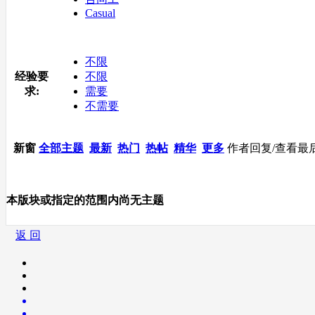
Casual
不限
经验要
不限
求:
需要
不需要
新窗
全部主题
最新
热门
热帖
精华
更多
作者
回复/查看
最
本版块或指定的范围内尚无主题
返 回