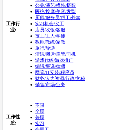
公关/演艺/模特/摄影
医护/按摩/美容/发型
厨师/服务员/帮工/外卖
工作行
实习机会/义工
业:
店员/收银/客服
技工/工人/学徒
教师/教练/家教
旅行/导游
清洁/搬运/库管/司机
游戏代练/游戏推广
编辑/翻译/律师
网管/IT安装/程序员
财务/人力资源/行政/文秘
销售/市场/业务
不限
全职
工作性
兼职
质:
实习
合同工