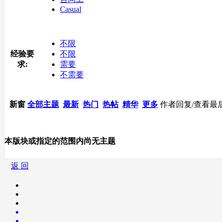
Casual
不限
经验要
不限
求:
需要
不需要
新窗
全部主题
最新
热门
热帖
精华
更多
作者
回复/查看
最
本版块或指定的范围内尚无主题
返 回