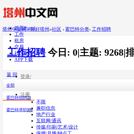
首页
Portal
塔州中文网 - 你好塔州
»
社区
›
霍巴特分类
›
工作招聘
工作
租房
交易
工作招聘
今日:
0
|
主题:
9268
|
排
社区
BBS
APP下载
返 回
登录/
全部
注册
霍巴特招聘
23
不限
兼职信息
霍巴特求职
370
地产行业
互联网/通讯
传媒/印刷/艺术/设计
保姆/月嫂/钟点工