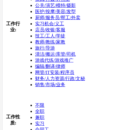
公关/演艺/模特/摄影
医护/按摩/美容/发型
厨师/服务员/帮工/外卖
工作行
实习机会/义工
业:
店员/收银/客服
技工/工人/学徒
教师/教练/家教
旅行/导游
清洁/搬运/库管/司机
游戏代练/游戏推广
编辑/翻译/律师
网管/IT安装/程序员
财务/人力资源/行政/文秘
销售/市场/业务
不限
全职
工作性
兼职
质:
实习
合同工