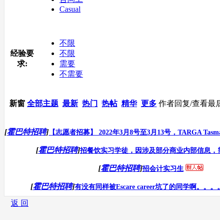
Casual
不限
经验要
不限
求:
需要
不需要
新窗
全部主题
最新
热门
热帖
精华
更多
作者
回复/查看
最
[
霍巴特招聘
]
【志愿者招募】 2022年3月8号至3月13号，TARGA Tasma
[
霍巴特招聘
]
招餐饮实习学徒，因涉及部分商业内部信息，
[
霍巴特招聘
]
招会计实习生
[
霍巴特招聘
]
有没有同样被Escare career坑了的同学啊。。
返 回