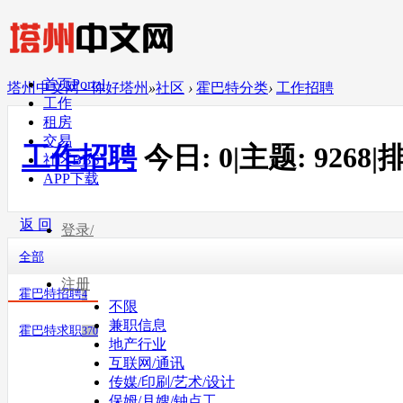
首页
Portal
塔州中文网 - 你好塔州
»
社区
›
霍巴特分类
›
工作招聘
工作
租房
交易
工作招聘
今日:
0
|
主题:
9268
|
排
社区
BBS
APP下载
返 回
登录/
全部
注册
霍巴特招聘
4
不限
兼职信息
霍巴特求职
370
地产行业
互联网/通讯
传媒/印刷/艺术/设计
保姆/月嫂/钟点工