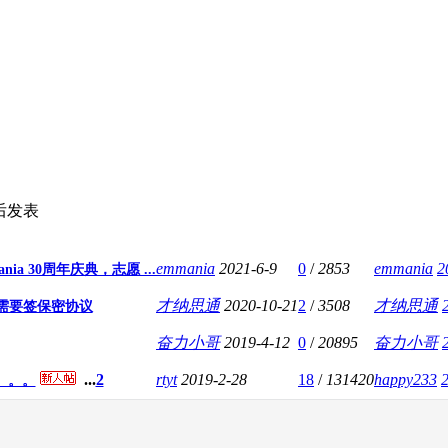
后发表
emmania
2021-6-9
0
/
2853
emmania
2
nia 30周年庆典，志愿 ...
才纳思通
2020-10-21
2
/
3508
才纳思通
需要签保密协议
奋力小哥
2019-4-12
0
/
20895
奋力小哥
...
2
rtyt
2019-2-28
18
/
131420
happy233
。。。。