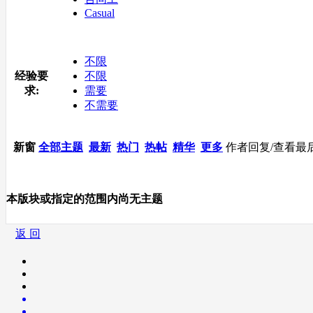
Casual
不限
经验要
不限
求:
需要
不需要
新窗
全部主题
最新
热门
热帖
精华
更多
作者
回复/查看
最
本版块或指定的范围内尚无主题
返 回