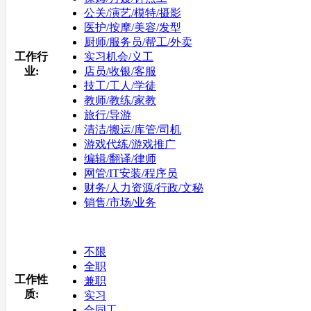
公关/演艺/模特/摄影
医护/按摩/美容/发型
厨师/服务员/帮工/外卖
工作行
实习机会/义工
业:
店员/收银/客服
技工/工人/学徒
教师/教练/家教
旅行/导游
清洁/搬运/库管/司机
游戏代练/游戏推广
编辑/翻译/律师
网管/IT安装/程序员
财务/人力资源/行政/文秘
销售/市场/业务
不限
全职
工作性
兼职
质:
实习
合同工