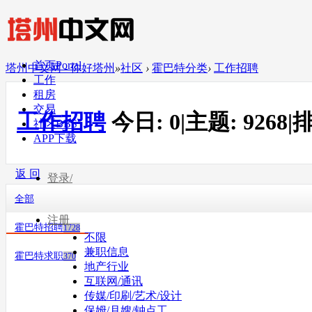
首页
Portal
塔州中文网 - 你好塔州
»
社区
›
霍巴特分类
›
工作招聘
工作
租房
交易
工作招聘
今日:
0
|
主题:
9268
|
排
社区
BBS
APP下载
返 回
登录/
全部
注册
霍巴特招聘
1728
不限
兼职信息
霍巴特求职
370
地产行业
互联网/通讯
传媒/印刷/艺术/设计
保姆/月嫂/钟点工