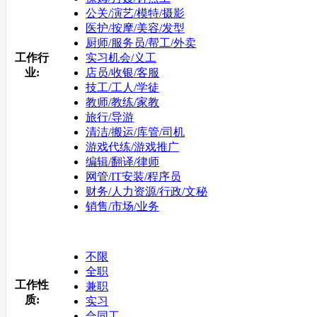
公关/演艺/模特/摄影
医护/按摩/美容/发型
厨师/服务员/帮工/外卖
工作行
实习机会/义工
业:
店员/收银/客服
技工/工人/学徒
教师/教练/家教
旅行/导游
清洁/搬运/库管/司机
游戏代练/游戏推广
编辑/翻译/律师
网管/IT安装/程序员
财务/人力资源/行政/文秘
销售/市场/业务
不限
全职
工作性
兼职
质:
实习
合同工