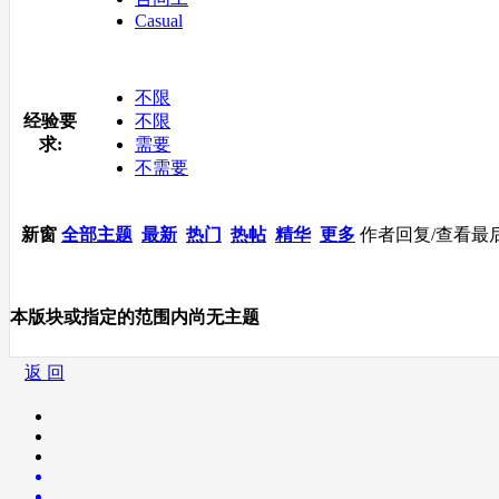
Casual
不限
经验要
不限
求:
需要
不需要
新窗
全部主题
最新
热门
热帖
精华
更多
作者
回复/查看
最
本版块或指定的范围内尚无主题
返 回