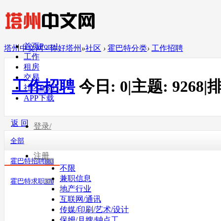
首页
Portal
塔州中文网 - 你好塔州
»
社区
›
霍巴特分类
›
工作招聘
工作
租房
交易
工作招聘
今日:
0
|
主题:
9268
|
排
社区
BBS
APP下载
返 回
登录/
全部
注册
霍巴特招聘
883
不限
兼职信息
霍巴特求职
370
地产行业
互联网/通讯
传媒/印刷/艺术/设计
保姆/月嫂/钟点工