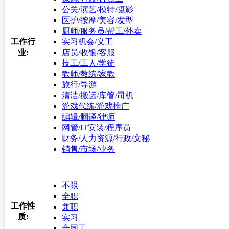
公关/演艺/模特/摄影
医护/按摩/美容/发型
厨师/服务员/帮工/外卖
工作行
实习机会/义工
业:
店员/收银/客服
技工/工人/学徒
教师/教练/家教
旅行/导游
清洁/搬运/库管/司机
游戏代练/游戏推广
编辑/翻译/律师
网管/IT安装/程序员
财务/人力资源/行政/文秘
销售/市场/业务
不限
全职
工作性
兼职
质:
实习
合同工