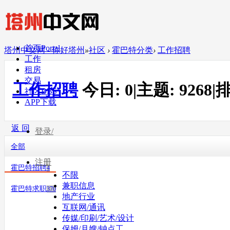
首页
Portal
塔州中文网 - 你好塔州
»
社区
›
霍巴特分类
›
工作招聘
工作
租房
交易
工作招聘
今日:
0
|
主题:
9268
|
排
社区
BBS
APP下载
返 回
登录/
全部
注册
霍巴特招聘
4
不限
兼职信息
霍巴特求职
370
地产行业
互联网/通讯
传媒/印刷/艺术/设计
保姆/月嫂/钟点工