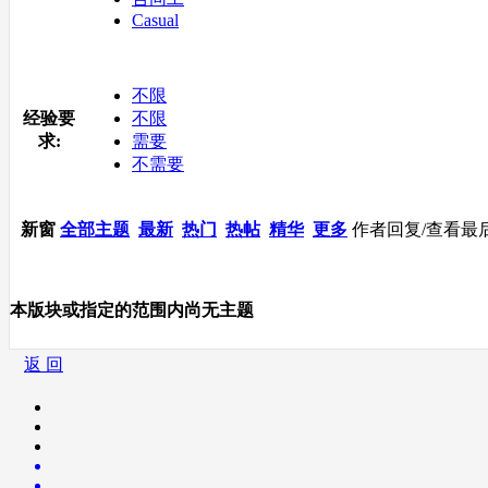
Casual
不限
经验要
不限
求:
需要
不需要
新窗
全部主题
最新
热门
热帖
精华
更多
作者
回复/查看
最
本版块或指定的范围内尚无主题
返 回