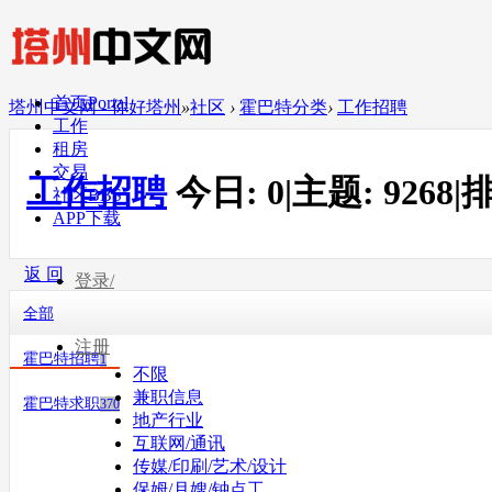
首页
Portal
塔州中文网 - 你好塔州
»
社区
›
霍巴特分类
›
工作招聘
工作
租房
交易
工作招聘
今日:
0
|
主题:
9268
|
排
社区
BBS
APP下载
返 回
登录/
全部
注册
霍巴特招聘
1
不限
兼职信息
霍巴特求职
370
地产行业
互联网/通讯
传媒/印刷/艺术/设计
保姆/月嫂/钟点工