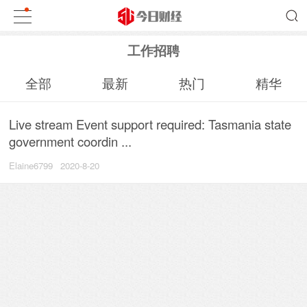
工作招聘
全部
最新
热门
精华
Live stream Event support required: Tasmania state
government coordin ...
Elaine6799
2020-8-20