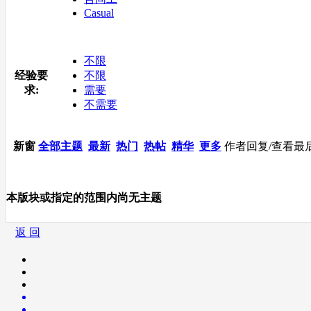
Casual
不限
经验要
不限
求:
需要
不需要
新窗
全部主题
最新
热门
热帖
精华
更多
作者
回复/查看
最
本版块或指定的范围内尚无主题
返 回