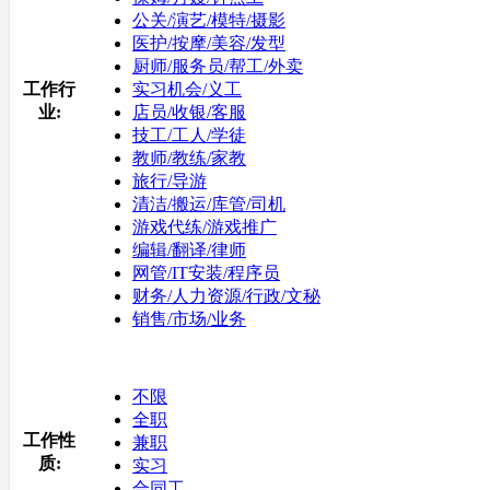
公关/演艺/模特/摄影
医护/按摩/美容/发型
厨师/服务员/帮工/外卖
工作行
实习机会/义工
业:
店员/收银/客服
技工/工人/学徒
教师/教练/家教
旅行/导游
清洁/搬运/库管/司机
游戏代练/游戏推广
编辑/翻译/律师
网管/IT安装/程序员
财务/人力资源/行政/文秘
销售/市场/业务
不限
全职
工作性
兼职
质:
实习
合同工