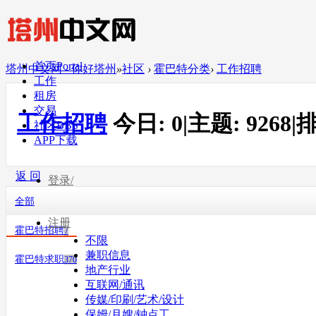
首页
Portal
塔州中文网 - 你好塔州
»
社区
›
霍巴特分类
›
工作招聘
工作
租房
交易
工作招聘
今日:
0
|
主题:
9268
|
排
社区
BBS
APP下载
返 回
登录/
全部
注册
霍巴特招聘
7
不限
兼职信息
霍巴特求职
370
地产行业
互联网/通讯
传媒/印刷/艺术/设计
保姆/月嫂/钟点工