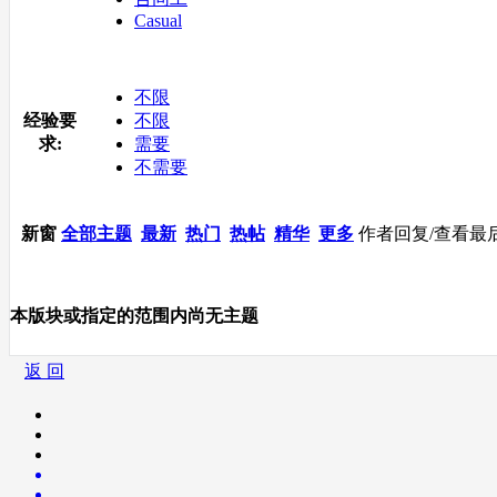
Casual
不限
经验要
不限
求:
需要
不需要
新窗
全部主题
最新
热门
热帖
精华
更多
作者
回复/查看
最
本版块或指定的范围内尚无主题
返 回