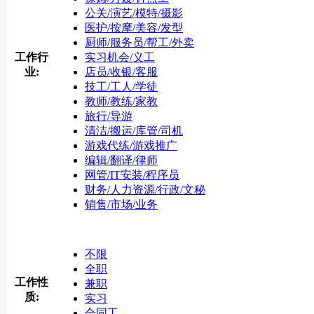
公关/演艺/模特/摄影
医护/按摩/美容/发型
厨师/服务员/帮工/外卖
工作行
实习机会/义工
业:
店员/收银/客服
技工/工人/学徒
教师/教练/家教
旅行/导游
清洁/搬运/库管/司机
游戏代练/游戏推广
编辑/翻译/律师
网管/IT安装/程序员
财务/人力资源/行政/文秘
销售/市场/业务
不限
全职
工作性
兼职
质:
实习
合同工