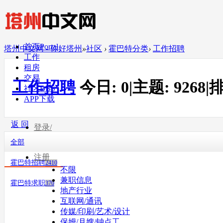
首页
Portal
塔州中文网 - 你好塔州
»
社区
›
霍巴特分类
›
工作招聘
工作
租房
交易
工作招聘
今日:
0
|
主题:
9268
|
排
社区
BBS
APP下载
返 回
登录/
全部
注册
霍巴特招聘
2410
不限
兼职信息
霍巴特求职
370
地产行业
互联网/通讯
传媒/印刷/艺术/设计
保姆/月嫂/钟点工