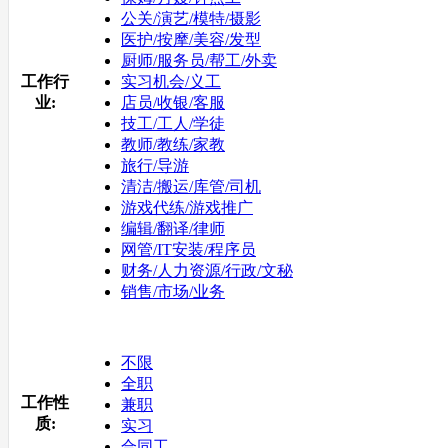
公关/演艺/模特/摄影
医护/按摩/美容/发型
厨师/服务员/帮工/外卖
工作行
实习机会/义工
业:
店员/收银/客服
技工/工人/学徒
教师/教练/家教
旅行/导游
清洁/搬运/库管/司机
游戏代练/游戏推广
编辑/翻译/律师
网管/IT安装/程序员
财务/人力资源/行政/文秘
销售/市场/业务
不限
全职
工作性
兼职
质:
实习
合同工