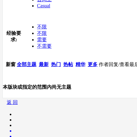
Casual
不限
经验要
不限
求:
需要
不需要
新窗
全部主题
最新
热门
热帖
精华
更多
作者
回复/查看
最
本版块或指定的范围内尚无主题
返 回