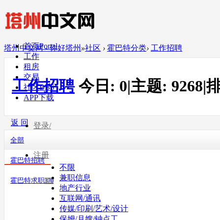
首页
Portal
塔州中文网 - 你好塔州
»
社区
›
霍巴特分类
›
工作招聘
工作
租房
交易
工作招聘
今日:
0
|
主题:
9268
|
排
社区
BBS
APP下载
返 回
登录/
全部
注册
霍巴特招聘
不限
兼职信息
霍巴特求职
370
地产行业
互联网/通讯
传媒/印刷/艺术/设计
保姆/月嫂/钟点工