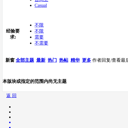
Casual
不限
经验要
不限
求:
需要
不需要
新窗
全部主题
最新
热门
热帖
精华
更多
作者
回复/查看
最
本版块或指定的范围内尚无主题
返 回