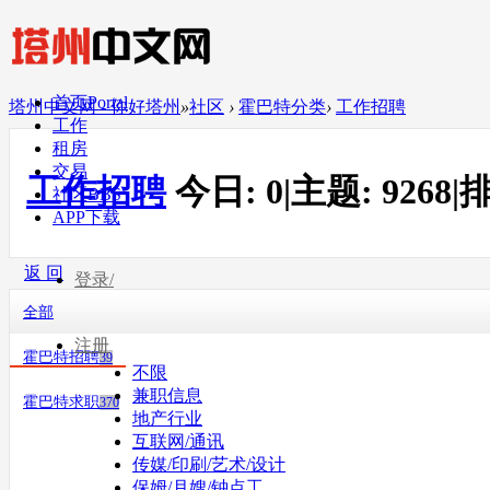
首页
Portal
塔州中文网 - 你好塔州
»
社区
›
霍巴特分类
›
工作招聘
工作
租房
交易
工作招聘
今日:
0
|
主题:
9268
|
排
社区
BBS
APP下载
返 回
登录/
全部
注册
霍巴特招聘
39
不限
兼职信息
霍巴特求职
370
地产行业
互联网/通讯
传媒/印刷/艺术/设计
保姆/月嫂/钟点工