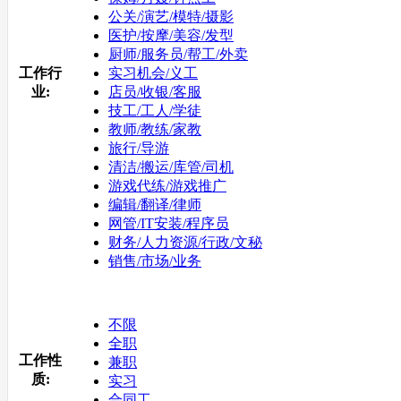
公关/演艺/模特/摄影
医护/按摩/美容/发型
厨师/服务员/帮工/外卖
工作行
实习机会/义工
业:
店员/收银/客服
技工/工人/学徒
教师/教练/家教
旅行/导游
清洁/搬运/库管/司机
游戏代练/游戏推广
编辑/翻译/律师
网管/IT安装/程序员
财务/人力资源/行政/文秘
销售/市场/业务
不限
全职
工作性
兼职
质:
实习
合同工