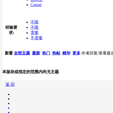
Casual
不限
经验要
不限
求:
需要
不需要
新窗
全部主题
最新
热门
热帖
精华
更多
作者
回复/查看
最
本版块或指定的范围内尚无主题
返 回