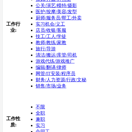
公关/演艺/模特/摄影
医护/按摩/美容/发型
厨师/服务员/帮工/外卖
工作行
实习机会/义工
业:
店员/收银/客服
技工/工人/学徒
教师/教练/家教
旅行/导游
清洁/搬运/库管/司机
游戏代练/游戏推广
编辑/翻译/律师
网管/IT安装/程序员
财务/人力资源/行政/文秘
销售/市场/业务
不限
全职
工作性
兼职
质:
实习
合同工