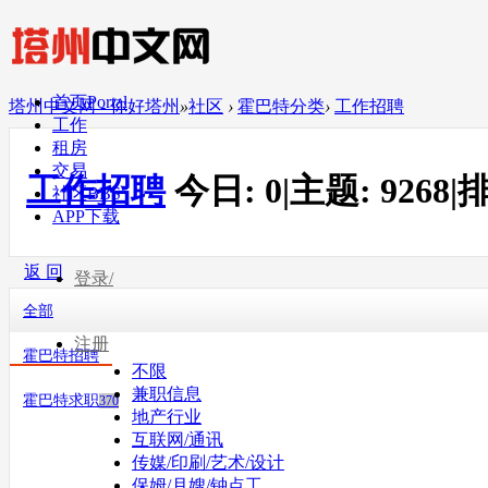
首页
Portal
塔州中文网 - 你好塔州
»
社区
›
霍巴特分类
›
工作招聘
工作
租房
交易
工作招聘
今日:
0
|
主题:
9268
|
排
社区
BBS
APP下载
返 回
登录/
全部
注册
霍巴特招聘
不限
兼职信息
霍巴特求职
370
地产行业
互联网/通讯
传媒/印刷/艺术/设计
保姆/月嫂/钟点工