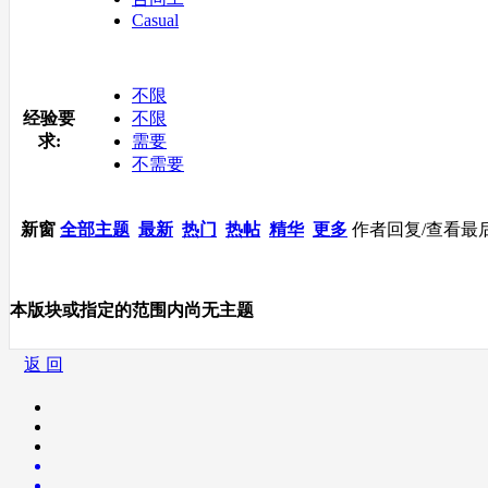
Casual
不限
经验要
不限
求:
需要
不需要
新窗
全部主题
最新
热门
热帖
精华
更多
作者
回复/查看
最
本版块或指定的范围内尚无主题
返 回