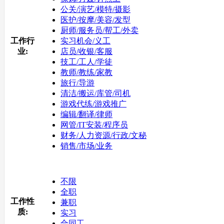
公关/演艺/模特/摄影
医护/按摩/美容/发型
厨师/服务员/帮工/外卖
工作行
实习机会/义工
业:
店员/收银/客服
技工/工人/学徒
教师/教练/家教
旅行/导游
清洁/搬运/库管/司机
游戏代练/游戏推广
编辑/翻译/律师
网管/IT安装/程序员
财务/人力资源/行政/文秘
销售/市场/业务
不限
全职
工作性
兼职
质:
实习
合同工