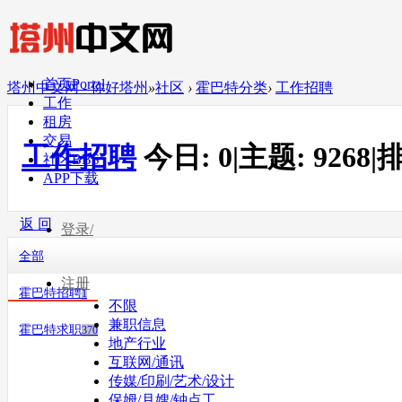
首页
Portal
塔州中文网 - 你好塔州
»
社区
›
霍巴特分类
›
工作招聘
工作
租房
交易
工作招聘
今日:
0
|
主题:
9268
|
排
社区
BBS
APP下载
返 回
登录/
全部
注册
霍巴特招聘
1
不限
兼职信息
霍巴特求职
370
地产行业
互联网/通讯
传媒/印刷/艺术/设计
保姆/月嫂/钟点工