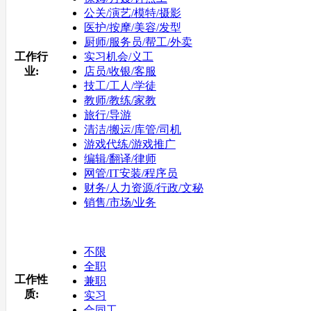
公关/演艺/模特/摄影
医护/按摩/美容/发型
厨师/服务员/帮工/外卖
工作行
实习机会/义工
业:
店员/收银/客服
技工/工人/学徒
教师/教练/家教
旅行/导游
清洁/搬运/库管/司机
游戏代练/游戏推广
编辑/翻译/律师
网管/IT安装/程序员
财务/人力资源/行政/文秘
销售/市场/业务
不限
全职
工作性
兼职
质:
实习
合同工