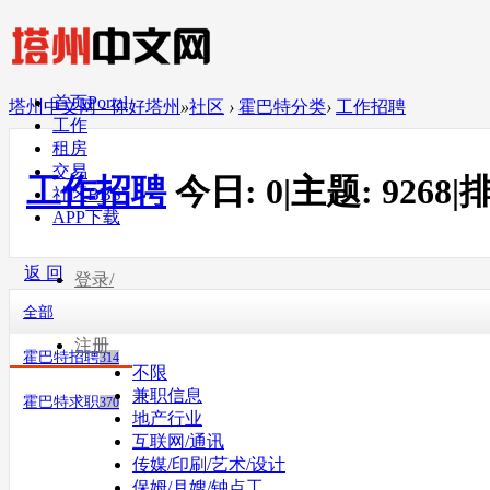
首页
Portal
塔州中文网 - 你好塔州
»
社区
›
霍巴特分类
›
工作招聘
工作
租房
交易
工作招聘
今日:
0
|
主题:
9268
|
排
社区
BBS
APP下载
返 回
登录/
全部
注册
霍巴特招聘
314
不限
兼职信息
霍巴特求职
370
地产行业
互联网/通讯
传媒/印刷/艺术/设计
保姆/月嫂/钟点工