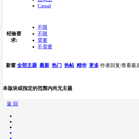
Casual
不限
经验要
不限
求:
需要
不需要
新窗
全部主题
最新
热门
热帖
精华
更多
作者
回复/查看
最
本版块或指定的范围内尚无主题
返 回