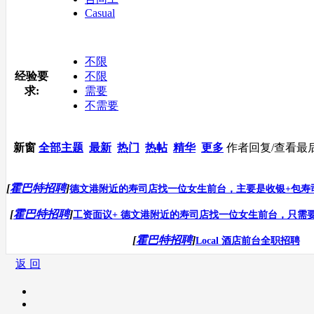
Casual
不限
经验要
不限
求:
需要
不需要
新窗
全部主题
最新
热门
热帖
精华
更多
作者
回复/查看
最
[
霍巴特招聘
]
德文港附近的寿司店找一位女生前台，主要是收银+包寿司+
[
霍巴特招聘
]
工资面议+ 德文港附近的寿司店找一位女生前台，只需要收
[
霍巴特招聘
]
Local 酒店前台全职招聘
返 回