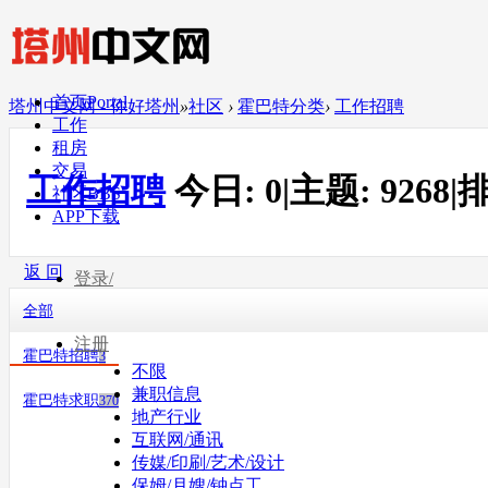
首页
Portal
塔州中文网 - 你好塔州
»
社区
›
霍巴特分类
›
工作招聘
工作
租房
交易
工作招聘
今日:
0
|
主题:
9268
|
排
社区
BBS
APP下载
返 回
登录/
全部
注册
霍巴特招聘
3
不限
兼职信息
霍巴特求职
370
地产行业
互联网/通讯
传媒/印刷/艺术/设计
保姆/月嫂/钟点工