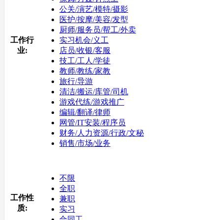
公关/演艺/模特/摄影
医护/按摩/美容/发型
厨师/服务员/帮工/外卖
工作行
实习机会/义工
业:
店员/收银/客服
技工/工人/学徒
教师/教练/家教
旅行/导游
清洁/搬运/库管/司机
游戏代练/游戏推广
编辑/翻译/律师
网管/IT安装/程序员
财务/人力资源/行政/文秘
销售/市场/业务
不限
全职
工作性
兼职
质:
实习
合同工