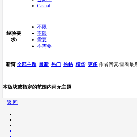
Casual
不限
经验要
不限
求:
需要
不需要
新窗
全部主题
最新
热门
热帖
精华
更多
作者
回复/查看
最
本版块或指定的范围内尚无主题
返 回