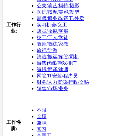
公关/演艺/模特/摄影
医护/按摩/美容/发型
厨师/服务员/帮工/外卖
工作行
实习机会/义工
业:
店员/收银/客服
技工/工人/学徒
教师/教练/家教
旅行/导游
清洁/搬运/库管/司机
游戏代练/游戏推广
编辑/翻译/律师
网管/IT安装/程序员
财务/人力资源/行政/文秘
销售/市场/业务
不限
全职
工作性
兼职
质:
实习
合同工