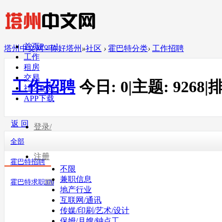
首页
Portal
塔州中文网 - 你好塔州
»
社区
›
霍巴特分类
›
工作招聘
工作
租房
交易
工作招聘
今日:
0
|
主题:
9268
|
排
社区
BBS
APP下载
返 回
登录/
全部
注册
霍巴特招聘
不限
兼职信息
霍巴特求职
370
地产行业
互联网/通讯
传媒/印刷/艺术/设计
保姆/月嫂/钟点工